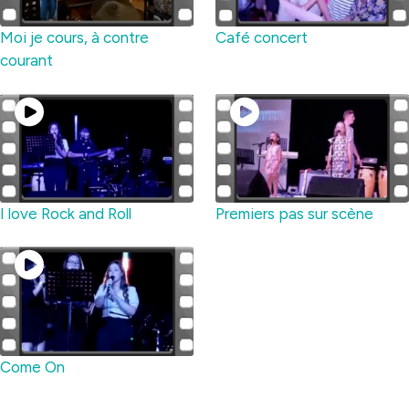
Moi je cours, à contre
Café concert
courant
I love Rock and Roll
Premiers pas sur scène
Come On