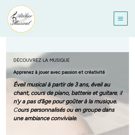
Aller
au
contenu
DÉCOUVREZ LA MUSIQUE
Apprenez à jouer avec passion et créativité
Éveil musical à partir de 3 ans, éveil au
chant, cours de piano, batterie et guitare
, i
l
n’y a pas d’âge pour goûter à la musique.
C
ours personnalisés ou en groupe dans
une ambiance conviviale
.